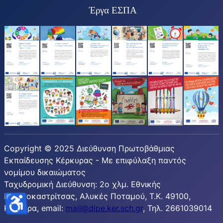
Έργα ΕΣΠΑ
Copyright © 2025 Διεύθυνση Πρωτοβάθμιας
Εκπαίδευσης Κέρκυρας - Με επιφύλαξη παντός
νομίμου δικαιώματος
Ταχυδρομική Διεύθυνση: 2ο χλμ. Εθνικής
♿
Παλαιοκαστρίτσας, Αλυκές Ποταμού, T.K. 49100,
Κέρκυρα, email:
mail@dipe.ker.sch.gr
, Τηλ. 2661039014