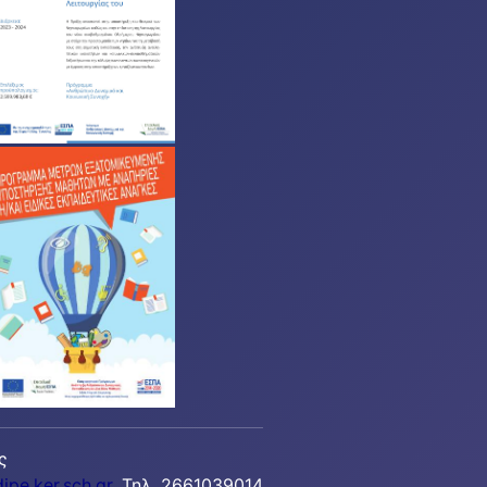
ς
ipe.ker.sch.gr
, Τηλ. 2661039014