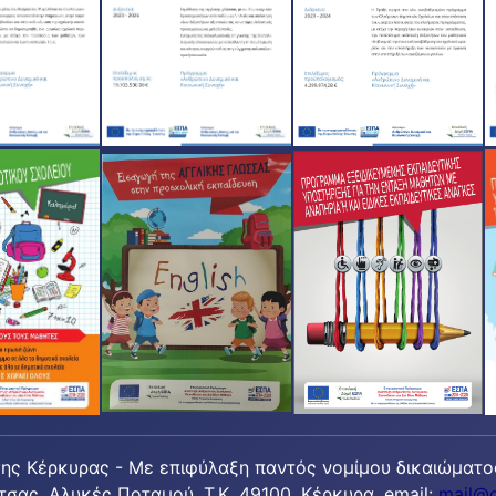
ης Κέρκυρας - Με επιφύλαξη παντός νομίμου δικαιώματο
τσας, Αλυκές Ποταμού, T.K. 49100, Κέρκυρα, email:
mail@d