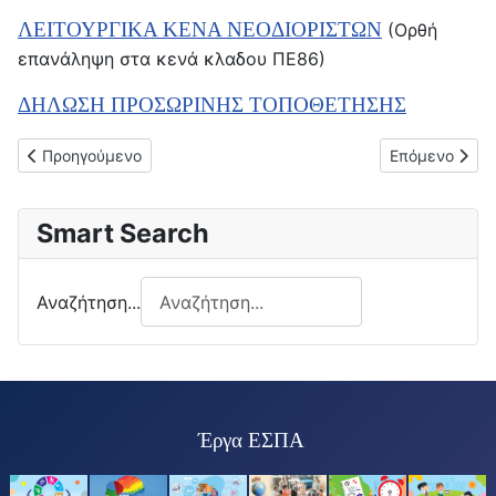
ΛΕΙΤΟΥΡΓΙΚΑ ΚΕΝΑ ΝΕΟΔΙΟΡΙΣΤΩΝ
(Ορθή
επανάληψη στα κενά κλαδου ΠΕ86)
ΔΗΛΩΣΗ ΠΡΟΣΩΡΙΝΗΣ ΤΟΠΟΘΕΤΗΣΗΣ
Προηγούμενο άρθρο: 28-8-2025: Πρόσκληση νεοδιοριζόμενων 
Επόμενο άρθ
Προηγούμενο
Επόμενο
Smart Search
Αναζήτηση...
Έργα ΕΣΠΑ