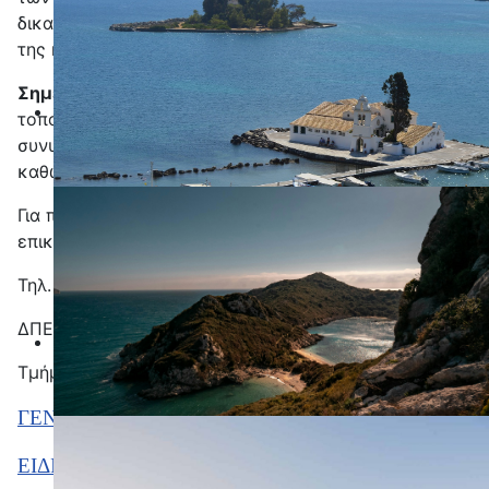
δικαίωσης από το ΠΥΣΠΕ θα ακολουθήσει διόρθωση
της ηλεκτρονικής αίτησης των ενδιαφερομένων.
Σημείωση
: Στις αιτήσεις για βελτίωση ή για οριστική
τοποθέτηση τα μόρια εντοπιότητας και
συνυπηρέτησης εμφανίζονται σε όλους
μηδενικά
,
καθώς δεν έχει ακόμη γίνει επιλογή των σχολείων.
Για πληροφορίες και διευκρινίσεις μπορείτε να
επικοινωνείτε στα τηλέφωνα:
Τηλ. 26610 40069(εσωτ.: 102, 112)
ΔΠΕ Κέρκυρας
Τμήμα Γ΄ Προσωπικού
ΓΕΝΙΚΗΣ ΑΓΩΓΗΣ
ΕΙΔΙΚΗΣ ΑΓΩΓΗΣ