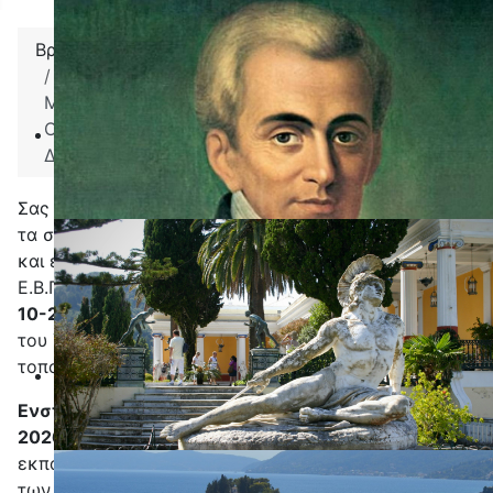
Βρίσκεστε εδώ:
Αρχική
Uncategorised
20-1-2026: ΠΡΟΣΩΡΙΝΟΙ ΠΙΝΑΚΕΣ
ΜΟΡΙΟΔΟΤΗΣΗΣ ΤΩΝ ΑΙΤΟΥΝΤΩΝ ΒΕΛΤΙΩΣΗ Ή
ΟΡΙΣΤΙΚΗ ΤΟΠΟΘΕΤΗΣΗ ΕΚΠΑΙΔΕΥΤΙΚΩΝ ΤΗΣ
Δ.Π.Ε. ΚΕΡΚΥΡΑΣ ΓΙΑ ΤΟ ΣΧ. ΕΤΟΣ 2025-2026
Σας ανακοινώνουμε τους προσωρινούς πίνακες με
τα στοιχεία και τα μόρια των εκπαιδευτικών γενικής
και ειδικής αγωγής καθώς και των μελών Ε.Ε.Π. και
Ε.Β.Π που υπέβαλαν, σύμφωνα με τις
129814/Ε2/15-
10-2025
και
129423/Ε4/15-10-2025
εγκυκλίους
του Υ.ΠΑΙ.Θ.Α., αίτηση για βελτίωση ή οριστική
τοποθέτηση.
Ενστάσεις
: Σας ενημερώνουμε ότι από
20-01-
2026
μέχρι και
26-01-2026
και ώρα 15:00
οι
εκπαιδευτικοί μπορούν να υποβάλουν ένσταση κατά
των αναρτημένων πινάκων και σε περίπτωση